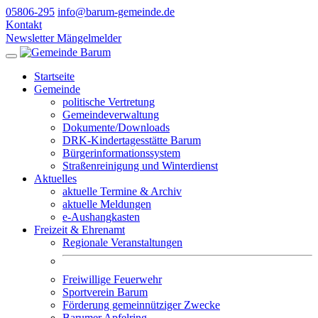
05806-295
info@barum-gemeinde.de
Kontakt
Newsletter
Mängelmelder
Startseite
Gemeinde
politische Vertretung
Gemeindeverwaltung
Dokumente/Downloads
DRK-Kindertagesstätte Barum
Bürgerinformationssystem
Straßenreinigung und Winterdienst
Aktuelles
aktuelle Termine & Archiv
aktuelle Meldungen
e-Aushangkasten
Freizeit & Ehrenamt
Regionale Veranstaltungen
Freiwillige Feuerwehr
Sportverein Barum
Förderung gemeinnütziger Zwecke
Barumer Apfelring